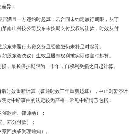
在差异：
限届满且一方违约时起算；若合同未约定履行期限，从守
如某南山科技公司股东未按期支付股权转让款，时效从付
道股东未履行出资义务且经催缴仍未补足时起算。
（如股东会决议）生效且股东权利被实际侵害时起算。
受损，最长保护期限为二十年，自权利受损之日起计算。
断后时效重新计算（普通时效三年重新起算），中止则暂停计
法院对中断事由的认定较为严格，常见中断情形包括：
送催款函、律师函）；
议、部分付款）；
立案回执或受理通知）。