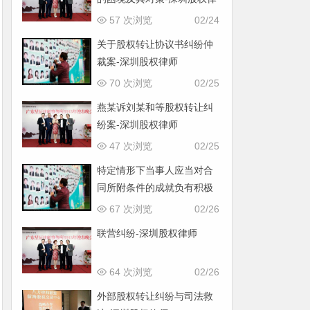
师
57 次浏览
02/24
关于股权转让协议书纠纷仲
裁案-深圳股权律师
70 次浏览
02/25
燕某诉刘某和等股权转让纠
纷案-深圳股权律师
47 次浏览
02/25
特定情形下当事人应当对合
同所附条件的成就负有积极
协助的义务-深圳股权律师
67 次浏览
02/26
联营纠纷-深圳股权律师
64 次浏览
02/26
外部股权转让纠纷与司法救